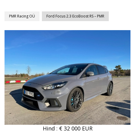
PMR Racing OÜ
Ford Focus 2.3 EcoBoost RS – PMR
Hind : € 32 000 EUR