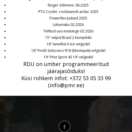
Reiger 3dimens. 06.2025
PTU Cooler, rooliasendi andur 2025
Powerflex puksid 2025
Liitiumaku 02.2026
Tellitud uus esistange 02.2026
15“ veljed Braid 2 komplekti
18“ lamellid X-Ice velgedel
18“ Pirelli Sottozero R18 (Montepiik) velgedel
19“ Pilot Sport 4S 19“ velgedel
RDU on ümber programmeeritud
jäärajasõiduks!
Küsi rohkem infot: +372 53 05 33 99
(info@pmr.ee)