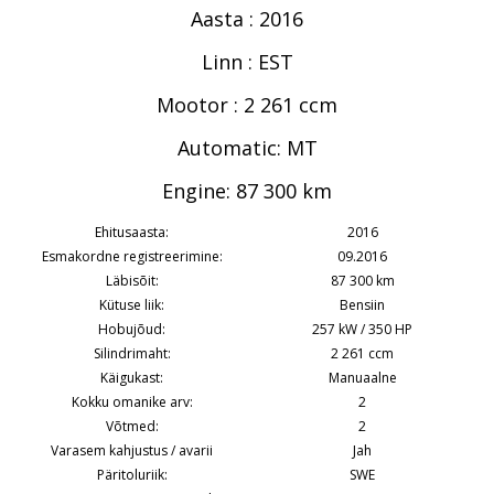
Aasta : 2016
Linn : EST
Mootor : 2 261 ccm
Automatic: MT
Engine: 87 300 km
Ehitusaasta:
2016
Esmakordne registreerimine:
09.2016
Läbisõit:
87 300 km
Kütuse liik:
Bensiin
Hobujõud:
257 kW / 350 HP
Silindrimaht:
2 261 ccm
Käigukast:
Manuaalne
Kokku omanike arv:
2
Võtmed:
2
Varasem kahjustus / avarii
Jah
Päritoluriik:
SWE