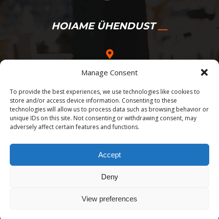
HOIAME ÜHENDUST
Tehnika 7, Saku Harjumaa 75501
Manage Consent
To provide the best experiences, we use technologies like cookies to
info@pmr.ee
store and/or access device information. Consenting to these
technologies will allow us to process data such as browsing behavior or
unique IDs on this site. Not consenting or withdrawing consent, may
+372 53 05 33 99
adversely affect certain features and functions.
E-R. 9.00-17.00
Accept
Deny
View preferences
© 2025 PMR Racing OÜ | Kõik õigused kaitstud