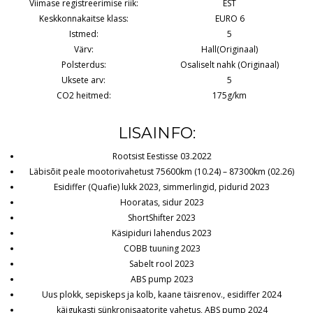
Viimase registreerimise riik:
EST
Keskkonnakaitse klass:
EURO 6
Istmed:
5
Värv:
Hall(Originaal)
Polsterdus:
Osaliselt nahk (Originaal)
Uksete arv:
5
CO2 heitmed:
175g/km
LISAINFO:
Rootsist Eestisse 03.2022
Läbisõit peale mootorivahetust 75600km (10.24) – 87300km (02.26)
Esidiffer (Quafie) lukk 2023, simmerlingid, pidurid 2023
Hooratas, sidur 2023
ShortShifter 2023
Käsipiduri lahendus 2023
COBB tuuning 2023
Sabelt rool 2023
ABS pump 2023
Uus plokk, sepiskeps ja kolb, kaane täisrenov., esidiffer 2024
käigukasti sünkronisaatorite vahetus, ABS pump 2024