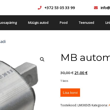
+372 53 05 33 99
info
uosapäring
Müügis autod
Pood
Teenused
Li
adi
MB automa
30,00
€
21,00
€
1 laos
Lisa korvi
Tootekood:
LMI36505
Kategooria: