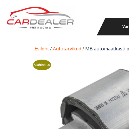
Var
Esileht
/
Autotarvikud
/ MB automaatkasti p
Allahindlus!