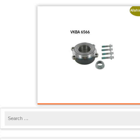
Allahi
MB tagarataste laagrite
komplekt
179,00
€
90,00
€
Lisa korvi