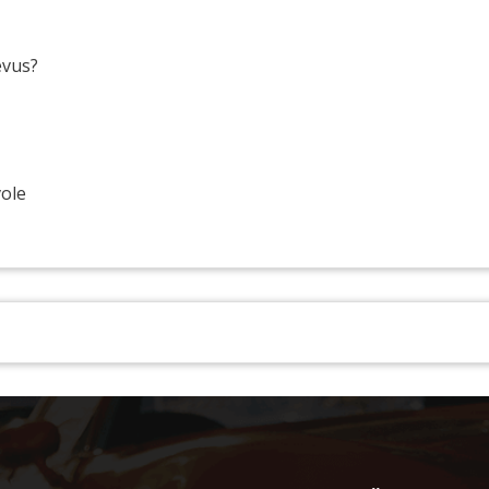
evus?
vole