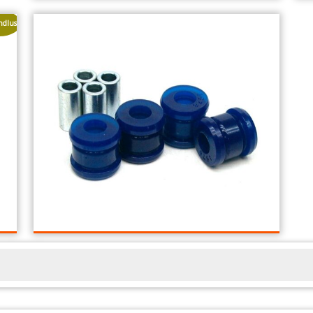
Honda/Rover SuperPro Anti-Roll
S
Bar Bush Kit
ndlus!
22,00
€
Lisa korvi
Honda SuperPro Anti-Roll Bar
Bush Kit
35,00
€
Lisa korvi